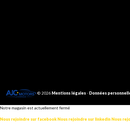
NOUS
CONTACTER
NOS
HORA
116 Rue des Gardelles,
Du Lundi au Ven
63200 Malauzat MOZAC
de 8h30 à 12h e
04 73 64 58 80
Le Samedi :
de 9h30 à 12h e
contact.ajcmotors@charrade.com
©
2026
Mentions légales
-
Données personnell
Notre magasin est actuellement fermé
Nous rejoindre sur facebook
Nous rejoindre sur linkedin
Nous rejo