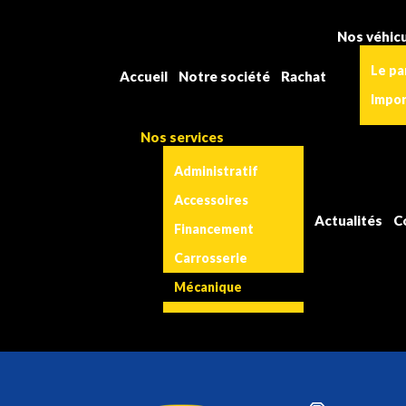
Nos véhic
Le pa
Accueil
Notre société
Rachat
Impo
Nos services
Administratif
Accessoires
Actualités
C
Financement
Carrosserie
Mécanique