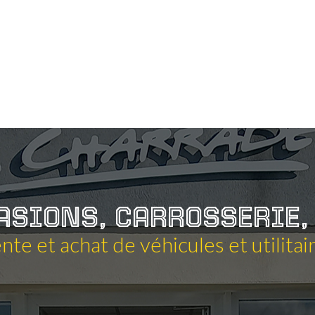
!
Véhicul
ASIONS,
CARROSSERIE,
nte et achat de véhicules et utilitai