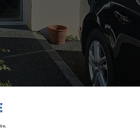
E
ire.