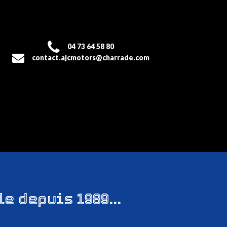
04 73 64 58 80
contact.ajcmotors@charrade.com
le
depuis
1989...