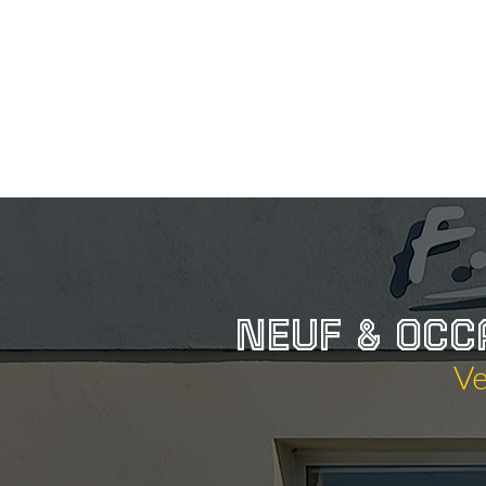
Prêt
à
partir
NEUF
&
OCC
Ve