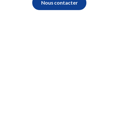
Nous contacter
Mécanique
&
carrosserie
Un problème sur votre véhicule ?
Nous proposons un service de
débosselage sans peinture,
réparation, dégrêlage carrosserie
automobile.