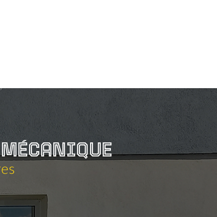
es
neufs
&
occasions
MÉCANIQUE
res