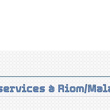
en savoir +
services
à
Riom/Mal