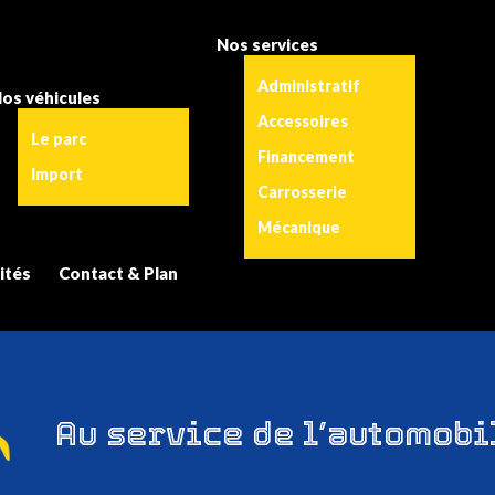
Nos services
Administratif
os véhicules
Accessoires
Le parc
Financement
Import
Carrosserie
Mécanique
ités
Contact & Plan
Au
service
de
l’automobi